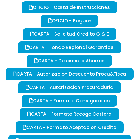
OFICIO - Carta de Instrucciones
OFICIO - Pagare
CARTA - Solicitud Credito G & E
CARTA - Fondo Regional Garantias
CARTA - Descuento Ahorros
CARTA - Autorizacion Descuento Procu&Fisca
CARTA - Autorizacion Procuraduria
CARTA - Formato Consignacion
CARTA - Formato Recoge Cartera
CARTA - Formato Aceptacion Credito